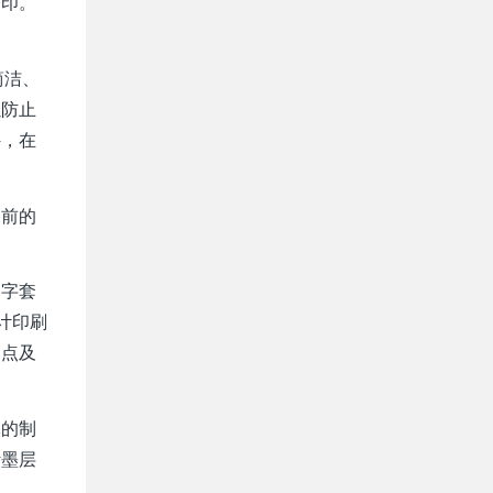
套印。
简洁、
以防止
外，在
之前的
文字套
计印刷
网点及
体的制
计墨层