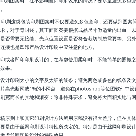
计印刷图案时，在不影响设计印刷效果的情况下要尽量避免多色
差。
计印刷这类包装印刷图案时不仅要避免多色套印，还要做到图案
要求，对于背封袋，其正面图案要根据成品尺寸做适量内出血，
右是否需要无接缝。光点位置设置是否符合裁切制袋需要等。另
行连接也是凹印产品设计印刷中应注意的地方。
胶印或者凹印印刷设计的，在考虑使用柔印时，不能简单的照搬
计效果。
免设计印刷太小的文字及太细的线条；避免两色或多色的线条及
高光断网或1%的小网点；避免在photoshop等位图软件中设
印刷宽而长的实地和渐变；除非特殊要求，避免将大面积实地与
原稿原则上和其它印刷设计方法所用原稿没有很大差异，但在具
主要是由于丝网印刷设计特性所决定的。特别是由于丝网印刷设
分考虑丝网印刷设计的特殊效果。