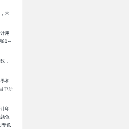
等，常
设计用
用80～
开数，
青墨和
目中所
设计印
、颜色
用专色