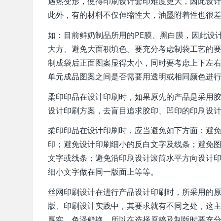
遇热变形，使得印刷设计套印难度更大，因此设
此外，有的材料不仅伸缩性大，油墨附着性也很
如：目前鲜奶制品所用的PE膜、黑白膜，因此设
大方、避免大面积填色。要充分考虑制袋工艺的
制成袋后正面图案显得太小，同时要考虑上下左
单元成品图案之间是否需要用透明或相同颜色进
柔印印品在设计印刷时，如果原先的产品是采用
设计印刷方案，去盲目追求胶印、凹印的印刷设
柔印印品在设计印刷时，应当避免如下方面：避
印；避免设计印刷细小的反白文字及线条；避免图片
文字或线条；避免沿印刷设计滚筒水平方向设计
细小文字做在同一版面上等等。
丝网印刷设计在进行产品设计印刷时，所采用的
版、印刷设计实践中，其要求就有不同之处，这
厚实、色泽鲜艳，所以在选择原稿及制版时要充