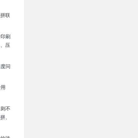
底拼联
于印刷
铝、压
精度问
费用
标则不
套拼、