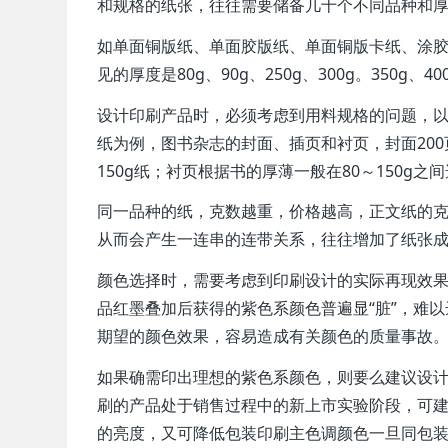
和规格的纸张，往往需要储备几十个不同品种和
如单面铜版纸、单面胶版纸、单面铜版卡纸、涂
见的厚度是80g、90g、250g、300g。350g、40
设计印刷产品时，必须考虑到用料规格的问题，
纸为例，图书杂志的封面、插页和衬页，封面200页以
150g纸；衬页根据书的厚薄一般在80～150g之
同一品种的纸，克数越重，价格越高，正文纸的
从而会产生一连串的连带关系，往往增加了纸张
颜色选择时，需要考虑到印刷设计的实际再现效
品红墨叠加后获得的紫色系颜色普遍显“脏”，难
期望的颜色效果，容易造成有关颜色的质量事故
如果确需印出理想的紫色系颜色，则要么建议设
刷的产品处于销售过程中的新上市实验阶段，可
的亮度，又可降低包装印刷主色调颜色一旦同包装