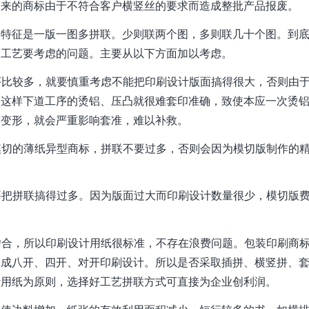
出来的商标由于不符合客户横竖丝的要求而造成整批产品报废。
的特征是一版一图多拼联。少则联两个图，多则联几十个图。到
和工艺要考虑的问题。主要从以下方面加以考虑。
序比较多，就要慎重考虑不能把印刷设计版面搞得很大，否则由
，这样下道工序的烫铝、压凸就很难套印准确，致使本应一次烫
张变形，就会严重影响套准，难以补救。
模切的薄纸异型商标，拼联不要过多，否则会因为模切版制作的
要把拼联搞得过多。因为版面过大而印刷设计数量很少，模切版
吻合，所以印刷设计用纸很标准，不存在浪费问题。包装印刷商
联成八开、四开、对开印刷设计。所以是否采取插拼、横竖拼、
计用纸为原则，选择好工艺拼联方式可直接为企业创利润。