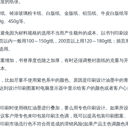
厚度的纸张。
胶纸、铸涂玻璃粉卡纸、白版纸、金版纸、铝箔纸、牛皮白版纸
0g、450g等。
以避免因为材料规格的选用不当而产生额外的成本。以书刊印刷
内一般用100～150g纸，200页以上用120～180g纸；插页
间选用。
克重增加，书脊厚度也随之加厚，有时还须调整封面纸的克重与
成本。
果，比如尽量不使用紫色系中的颜色。原因是印刷设计油墨中的
以达到设计印刷图案时电脑显示器中显示给客户的颜色或者客户心
。
计印刷时使用桃红油墨进行叠加，要么用专色印刷设计。如果所
建议客户用专色来印包装印刷主色调，既可以提高包装印刷图案
印刷市场流行色不符合而造成的滞销风险(如果产品主色调颜色