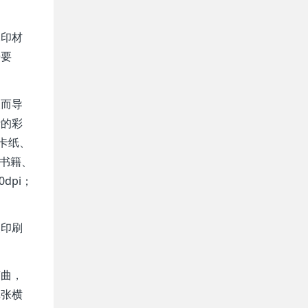
承印材
册要
反而导
计的彩
、卡纸、
档书籍、
dpi；
装印刷
弯曲，
纸张横