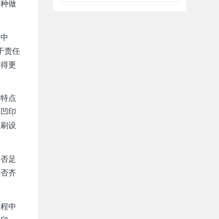
这种做
刷中
于责任
印得更
艺特点
，凹印
印刷设
是否足
是否齐
过程中