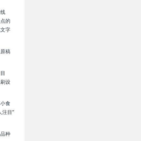
的线
网点的
现文字
达原稿
的目
印刷设
鉴小食
注目”
同品种