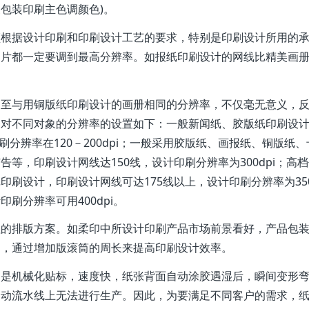
包装印刷主色调颜色)。
须根据设计印刷和印刷设计工艺的要求，特别是印刷设计所用的
图片都一定要调到最高分辨率。如报纸印刷设计的网线比精美画
调至与用铜版纸印刷设计的画册相同的分辨率，不仅毫无意义，
中对不同对象的分辨率的设置如下：一般新闻纸、胶版纸印刷设
刷分辨率在120－200dpi；一般采用胶版纸、画报纸、铜版纸
等，印刷设计网线达150线，设计印刷分辨率为300dpi；高
刷设计，印刷设计网线可达175线以上，设计印刷分辨率为350
刷分辨率可用400dpi。
理的排版方案。如柔印中所设计印刷产品市场前景看好，产品包
案，通过增加版滚筒的周长来提高印刷设计效率。
它是机械化贴标，速度快，纸张背面自动涂胶遇湿后，瞬间变形
自动流水线上无法进行生产。因此，为要满足不同客户的需求，