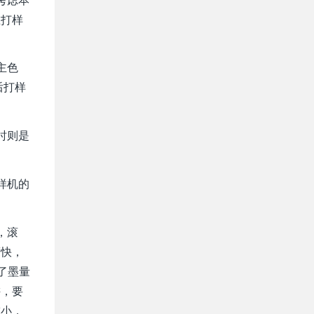
在打样
主色
后打样
时则是
。
样机的
，滚
度快，
了墨量
讲，要
减小，