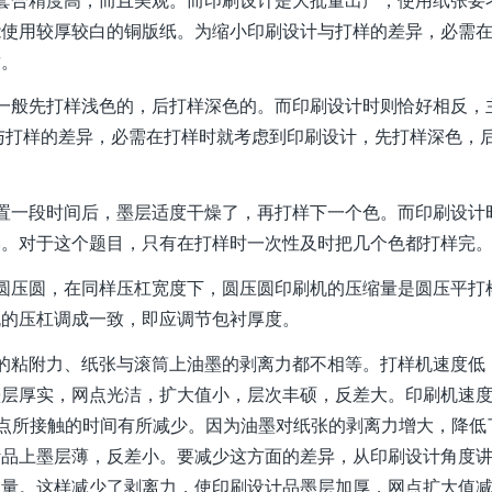
能使用较厚较白的铜版纸。为缩小印刷设计与打样的差异，必需
致。
一般先打样浅色的，后打样深色的。而印刷设计时则恰好相反，
与打样的差异，必需在打样时就考虑到印刷设计，先打样深色，
置一段时间后，墨层适度干燥了，再打样下一个色。而印刷设计
燥。对于这个题目，只有在打样时一次性及时把几个色都打样完
圆压圆，在同样压杠宽度下，圆压圆印刷机的压缩量是圆压平打
机的压杠调成一致，即应调节包衬厚度。
的粘附力、纸张与滚筒上油墨的剥离力都不相等。打样机速度低
墨层厚实，网点光洁，扩大值小，层次丰硕，反差大。印刷机速
的质点所接触的时间有所减少。因为油墨对纸张的剥离力增大，降低
计品上墨层薄，反差小。要减少这方面的差异，从印刷设计角度
用量。这样减少了剥离力，使印刷设计品墨层加厚，网点扩大值