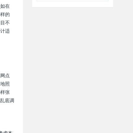
譬如在
打样的
题目不
设计适
，网点
实地照
样样张
不乱底调
考虑本