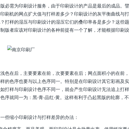
制版必需为印刷设计服务，由于印刷设计的产品是最后的成品。
？印刷机的网点扩大值与打样差多少？印刷设计的灰平衡曲线与
化？打样的湿压与印刷设计的湿压它们的叠印率各是多少？这些
。制版者应该对印刷设计的各种前提有一个了解，才能根据印刷
，浅色在后，主要要素在前，次要要素在后；网点面积小的在前
打样的色序也要与以上色序同一。特别是在印刷设计其它彩画及
假如打样与印刷设计色序不同一，就会产生印刷设计无法追上打
色序就同一为：黑-青-品红-黄。这样有利于凸起黑版的轮廓，
出一些缩小印刷设计与打样差异的办法：
套合精度高，而且美观。而印刷设计是大批量出产，使用纸张要