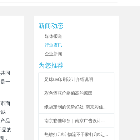
新闻动态
媒体报道
行业资讯
企业新闻
为您推荐
的共同
足球uv印刷设计介绍说明
便是一
彩色酒瓶价格偏高的原因
像市面
纸袋定制的优势好处_南京彩佳印务纸袋定制印刷
个缺
如产品
南京彩佳印务｜南京广告设计印刷制作一站式服务
产品的
热敏打印纸 物流不干胶打印纸_南京彩佳印务专业标签印刷
杂乱。