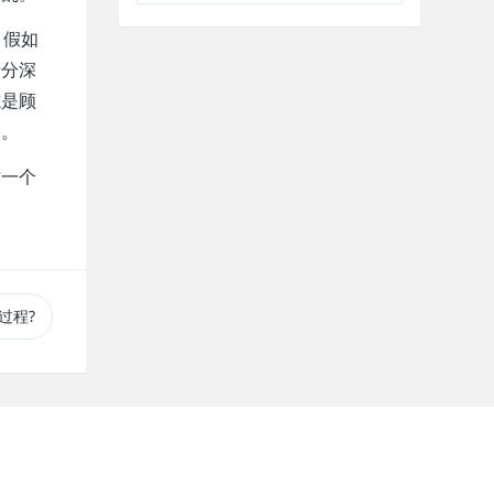
，假如
十分深
志是顾
品。
这一个
过程?