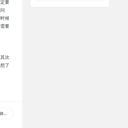
一定要
的问
的时候
所需要
，其次
若想了
率？