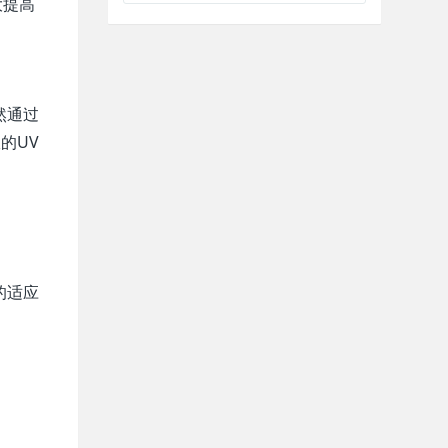
大提高
然通过
的UV
的适应