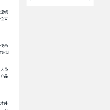
用流畅
方位立
，使画
的策划
计人员
客户品
度才能
的一个