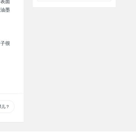
，表面
，油墨
架子很
哪儿？