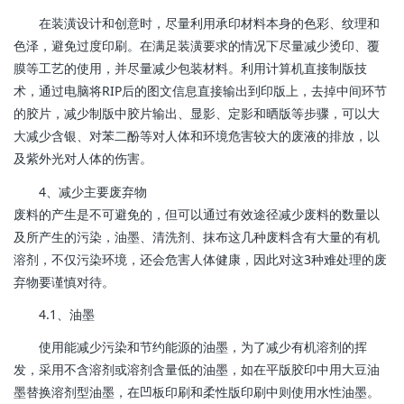
在装潢设计和创意时，尽量利用承印材料本身的色彩、纹理和
色泽，避免过度印刷。在满足装潢要求的情况下尽量减少烫印、覆
膜等工艺的使用，并尽量减少包装材料。利用计算机直接制版技
术，通过电脑将RIP后的图文信息直接输出到印版上，去掉中间环节
的胶片，减少制版中胶片输出、显影、定影和晒版等步骤，可以大
大减少含银、对苯二酚等对人体和环境危害较大的废液的排放，以
及紫外光对人体的伤害。
4、减少主要废弃物
废料的产生是不可避免的，但可以通过有效途径减少废料的数量以
及所产生的污染，油墨、清洗剂、抹布这几种废料含有大量的有机
溶剂，不仅污染环境，还会危害人体健康，因此对这3种难处理的废
弃物要谨慎对待。
4.1、油墨
使用能减少污染和节约能源的油墨，为了减少有机溶剂的挥
发，采用不含溶剂或溶剂含量低的油墨，如在平版胶印中用大豆油
墨替换溶剂型油墨，在凹板印刷和柔性版印刷中则使用水性油墨。