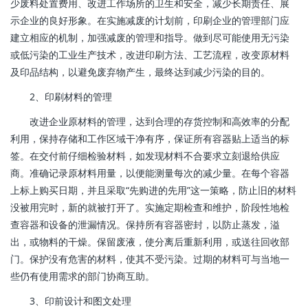
少废料处置费用、改进工作场所的卫生和安全，减少长期责任、展
示企业的良好形象。在实施减废的计划前，印刷企业的管理部门应
建立相应的机制，加强减废的管理和指导。做到尽可能使用无污染
或低污染的工业生产技术，改进印刷方法、工艺流程，改变原材料
及印品结构，以避免废弃物产生，最终达到减少污染的目的。
2、印刷材料的管理
改进企业原材料的管理，达到合理的存货控制和高效率的分配
利用，保持存储和工作区域干净有序，保证所有容器贴上适当的标
签。在交付前仔细检验材料，如发现材料不合要求立刻退给供应
商。准确记录原材料用量，以便能测量每次的减少量。在每个容器
上标上购买日期，并且采取“先购进的先用”这一策略，防止旧的材料
没被用完时，新的就被打开了。实施定期检查和维护，阶段性地检
查容器和设备的泄漏情况。保持所有容器密封，以防止蒸发，溢
出，或物料的干燥。保留废液，使分离后重新利用，或送往回收部
门。保护没有危害的材料，使其不受污染。过期的材料可与当地一
些仍有使用需求的部门协商互助。
3、印前设计和图文处理