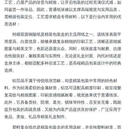
工艺，凸显产品的珍贵与精致，让开启包装的过程充满仪式感，如
同鉴赏一件珍品。因此，普通纸张难以支撑高端视觉与实用品质，
需根据包装定位、工艺需求精选专用材料，以下是行业内常用的优
质选材：
特级双面铜版纸是精装包装盒的主流用纸之一。该纸张表面平
滑度高、白度优异，能够承载复杂精细的印刷工艺，清晰还原细腻
图案与精美文字，色彩还原度出众。同时，纸张挺度与耐磨、抗撞
击性能良好，兼顾美观与实用性，无论是礼盒封面、内托衬纸还是
盒身主体，都能适配多种后道工艺，是高端精品包装设计中的经典
选择。
铝箔虽不属于传统纸张范畴，却是精装包装中常用的特色材
料。作为轻薄柔软的金属材质，铝箔可适配高精度印刷，能呈现繁
复花纹与精致图案，印刷质感细腻耐看，视觉效果优于普通纸张。
此外，它具备质轻、防潮、遮光、锁味等特性，且安全无毒，既能
提升包装的高级质感，又能为内装产品提供良好保护，广泛应用于
食品、美妆、礼品等精装礼盒制作。
塑料复合纸也是精装包装盒的常用选材，并非纯塑料材质，而